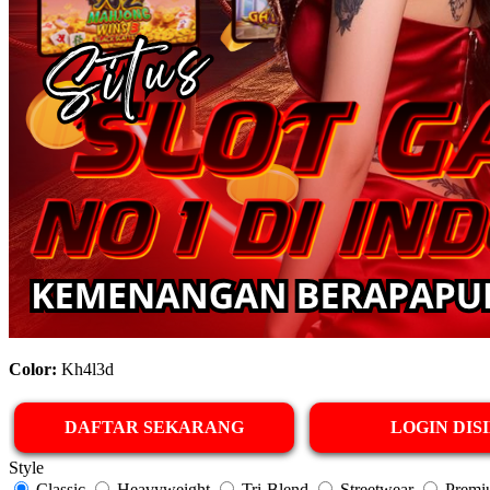
Color:
Kh4l3d
DAFTAR SEKARANG
LOGIN DISI
Style
Classic
Heavyweight
Tri-Blend
Streetwear
Premi