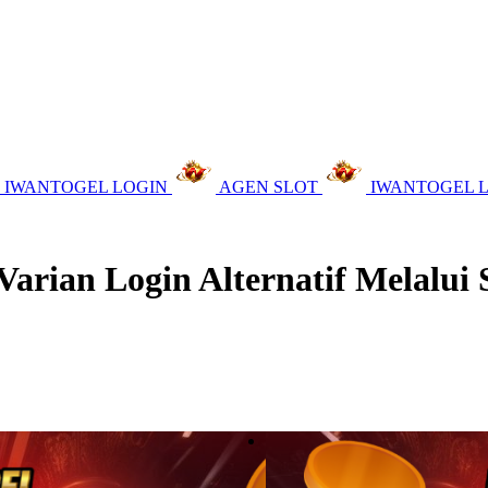
IWANTOGEL LOGIN
AGEN SLOT
IWANTOGEL 
ian Login Alternatif Melalui S