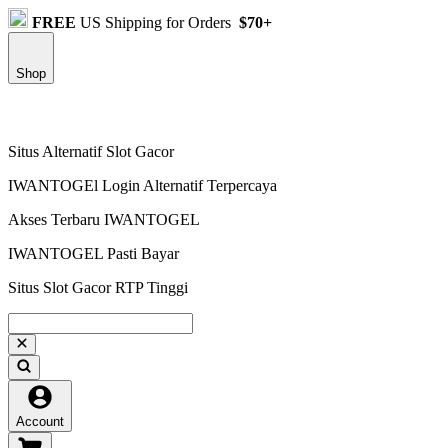
FREE
US Shipping for Orders
$70+
Shop
Situs Alternatif Slot Gacor
IWANTOGEl Login Alternatif Terpercaya
Akses Terbaru IWANTOGEL
IWANTOGEL Pasti Bayar
Situs Slot Gacor RTP Tinggi
Account