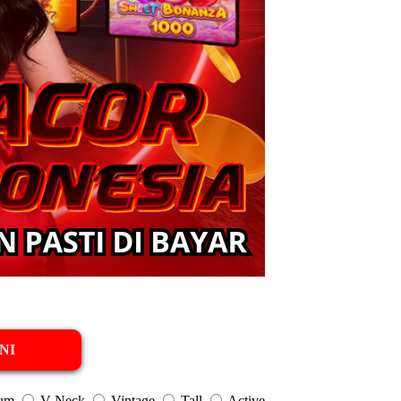
NI
um
V-Neck
Vintage
Tall
Active